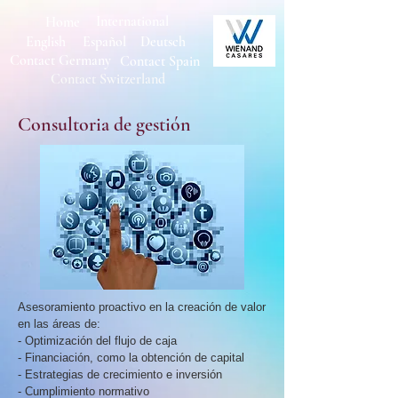
International
Home
English
Español
Deutsch
Contact Germany
Con
tact Spain
Contact Switzerland
Consultoria de gestión
Asesoramiento proactivo en la creación de valor
en las áreas de:
- Optimización del flujo de caja
- Financiación, como la obtención de capital
- Estrategias de crecimiento e inversión
- Cumplimiento normativo