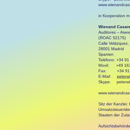
www.wienandcas
in Kooperation mi
Wienand Casares
Auditores – Ases
(ROAC S2175)
Calle Velázquez, 
28001 Madrid
Spanien
Teléfono: +34 91
Movil: +49 163
Fax: +34 91 7
E-Mail:
peter
Skype: peterw
www.wienandcas
Sitz der Kanzlei:
Umsatzsteueride
Staaten der Zul
Aufsichtsbehörd