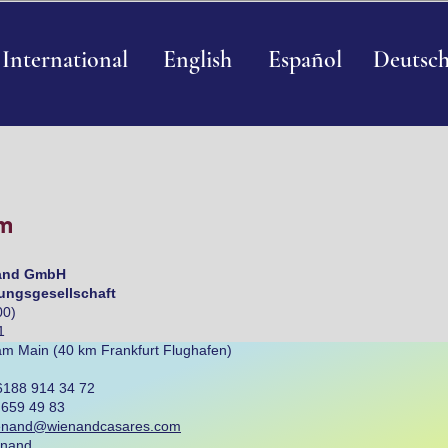
International
English
Español
Deutsc
m
and GmbH
ungsgesellschaft
00)
1
am Main (40 km Frankfurt Flughafen)
 6188 914 34 72
659 49 83
enand@wienandcasares.com
enand