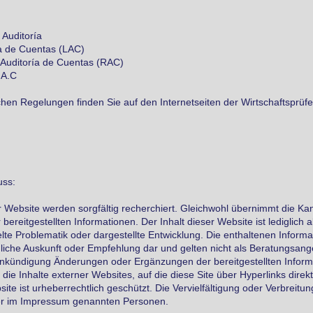
e Auditoría
ía de Cuentas (LAC)
Auditoría de Cuentas (RAC)
.A.C
chen Regelungen finden Sie auf den Internetseiten der Wirtschaftsprüf
uss:
r Website werden sorgfältig recherchiert. Gleichwohl übernimmt die Kanz
r bereitgestellten Informationen. Der Inhalt dieser Website ist ledigli
lte Problematik oder dargestellte Entwicklung. Die enthaltenen Informa
hliche Auskunft oder Empfehlung dar und gelten nicht als Beratungsang
Ankündigung Änderungen oder Ergänzungen der bereitgestellten Infor
 die Inhalte externer Websites, auf die diese Site über Hyperlinks direkt
site ist urheberrechtlich geschützt. Die Vervielfältigung oder Verbreitung
r im Impressum genannten Personen.