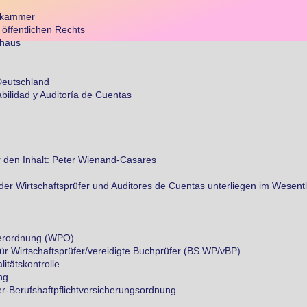
erkammer
 öffentlichen Rechts
rhaus
Deutschland
abilidad y Auditoría de Cuentas
ür den Inhalt: Peter Wienand-Casares
der Wirtschaftsprüfer und Auditores de Cuentas unterliegen im Wesen
ferordnung (WPO)
für Wirtschaftsprüfer/vereidigte Buchprüfer (BS WP/vBP)
litätskontrolle
ng
fer-Berufshaftpflichtversicherungsordnung