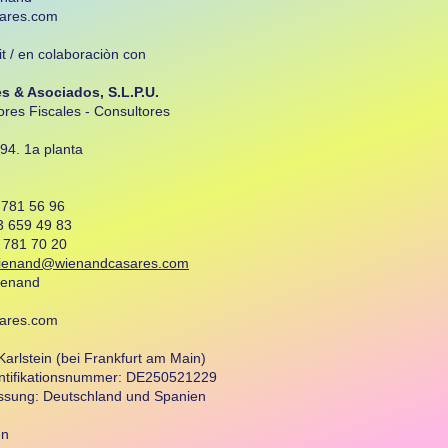
ares.com
t / en colaboraciòn con
 & Asociados, S.L.P.U.
ores Fiscales - Consultores
94. 1a planta
 781 56 96
 659 49 83
81 70 20
wienand@wienandcasares.com
ienand
ares.com
 Karlstein (bei Frankfurt am Main)
ntifikationsnummer: DE250521229
assung: Deutschland und Spanien
en