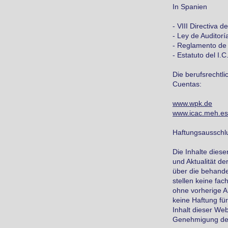
In Spanien
- VIII Directiva d
- Ley de Auditor
- Reglamento de 
- Estatuto del I.C
Die berufsrechtli
Cuentas:
www.wpk.de
www.icac.meh.es
Haftungsausschl
Die Inhalte diese
und Aktualität de
über die behande
stellen keine fac
ohne vorherige 
keine Haftung für
Inhalt dieser Web
Genehmigung de