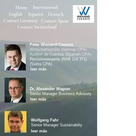
International
Home
English
Español
Deutsch
Contact Germany
Con
tact Spain
Contact Switzerland
Peter Wienand-Casares
Wirtschaftsprüfer (German CPA)
Auditor de Cuentas (Spanish CPA)
Revisionsexperte (RAB 114 371)
(Swiss CPA)
leer más
Dr. Alexander Wagner
Senior Manager Business Advisory
leer más
Wolfgang Fahr
Senior Manager Sustainabiliy
leer más